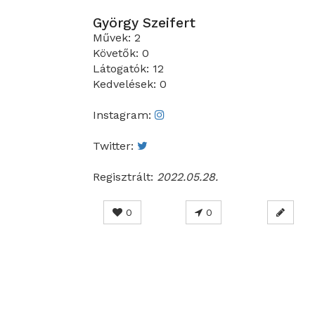
György Szeifert
Művek: 2
Követők: 0
Látogatók: 12
Kedvelések: 0
Instagram:
Twitter:
Regisztrált:
2022.05.28.
0
0