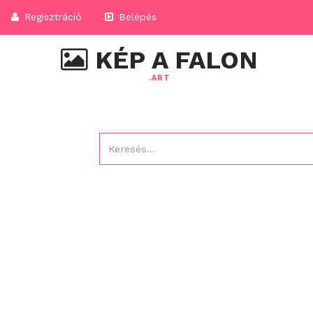
Regisztráció
Belépés
KÉP A FALON
.ART