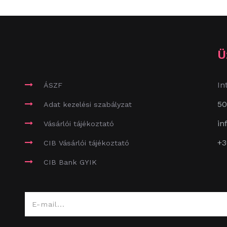
Ü
In
ÁSZF
50
Adat kezelési szabályzat
in
Vásárlói tájékoztató
+3
CIB Vásárlói tájékoztató
CIB Bank GYIK