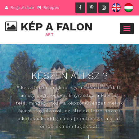
Regisztráció
Belépés
KÉP A FALON
Togg
.ART
navig
KÉSZEN ÁLLSZ ?
Elkeszítettünk neked egy műveszeti oldalt,
amely segítségével kinyithatsz a külvilág
felé, mindegy hogy a képzőművészet melyik
ágával foglalkozol, az általad létre hozott
alkotásnak addig nincs jelentősége, míg az
emberek nem látják azt.