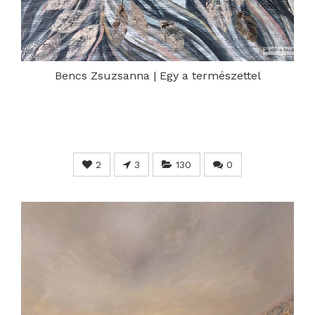
Bencs Zsuzsanna | Egy a természettel
2
3
130
0