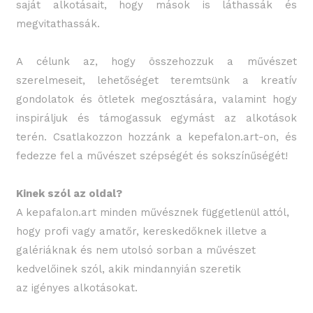
saját alkotásait, hogy mások is láthassák és
megvitathassák.
A célunk az, hogy összehozzuk a művészet
szerelmeseit, lehetőséget teremtsünk a kreatív
gondolatok és ötletek megosztására, valamint hogy
inspiráljuk és támogassuk egymást az alkotások
terén. Csatlakozzon hozzánk a kepefalon.art-on, és
fedezze fel a művészet szépségét és sokszínűségét!
Kinek szól az oldal?
A kepafalon.art minden művésznek függetlenül attól,
hogy profi vagy amatőr, kereskedőknek illetve a
galériáknak és nem utolsó sorban a művészet
kedvelőinek szól, akik mindannyián szeretik
az igényes alkotásokat.