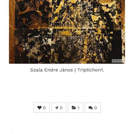
Szala Endre János | Triptichon1.
0
0
1
0