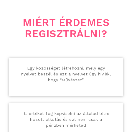
MIÉRT ÉRDEMES
REGISZTRÁLNI?
Egy közösséget létrehozni, mely egy
nyelvet beszél és ezt a nyelvet úgy hívjàk,
hogy “Művészet”
Itt értéket fog képviselni az általad létre
hozott alkotàs és ezt nem csak a
pénzben mérheted