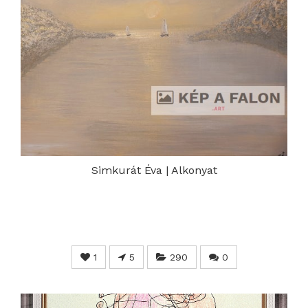
Simkurát Éva | Alkonyat
1
5
290
0