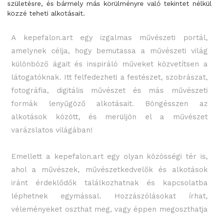
születésre, és bármely más körülményre való tekintet nélkül
közzé teheti alkotásait.
A kepefalon.art egy izgalmas művészeti portál,
amelynek célja, hogy bemutassa a művészeti világ
különböző ágait és inspiráló műveket közvetítsen a
látogatóknak. Itt felfedezheti a festészet, szobrászat,
fotográfia, digitális művészet és más művészeti
formák lenyűgöző alkotásait. Böngésszen az
alkotások között, és merüljön el a művészet
varázslatos világában!
Emellett a kepefalon.art egy olyan közösségi tér is,
ahol a művészek, művészetkedvelők és alkotások
iránt érdeklődők találkozhatnak és kapcsolatba
léphetnek egymással. Hozzászólásokat írhat,
véleményeket oszthat meg, vagy éppen megoszthatja