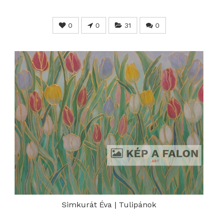
0
0
31
0
Simkurát Éva | Tulipánok