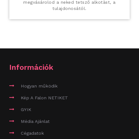
megvásárolod a neked tetsző alkotàst, a
tulajdonosától.
Információk
Hogyan működik
Kép A Falon NETIKET
GYIK
Média Ajánlat
Cégadatok