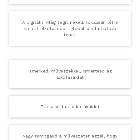
A digitális vilàg segít neked, lokàlisan létre
hozott alkotàsodat, globálisan láthatóvà
tenni.
Ismerkedj művészekkel, ismertesd az
alkotásaidat
Értekesitd az alkotàsaidat
Vagy tamogasd a művészetet azzal, hogy