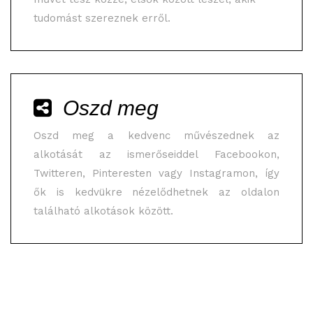
tudomást szereznek erről.
Oszd meg
Oszd meg a kedvenc művészednek az
alkotását az ismerőseiddel Facebookon,
Twitteren, Pinteresten vagy Instagramon, így
ők is kedvükre nézelődhetnek az oldalon
található alkotások között.