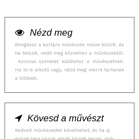
Nézd meg
Böngéssz a kortárs művészek művei között, és
ha tetszik, vedd meg közvetlen a művészektől.
Azonnal üzenetet küldhetsz a művészetnek.
Ha te is alkotó vagy, nézd meg merre tartanak
a többiek.
Kövesd a művészt
Kedvelt művészeidet követheted, és ha új
művet tesz közzé, elsők között leszel, akik