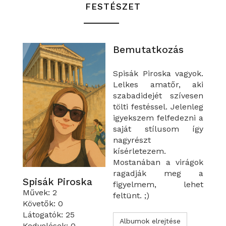
FESTÉSZET
Bemutatkozás
Spisák Piroska vagyok.
Lelkes amatőr, aki
szabadidejét szívesen
tölti festéssel. Jelenleg
igyekszem felfedezni a
saját stílusom így
nagyrészt
kísérletezem.
Mostanában a virágok
ragadják meg a
Spisák Piroska
figyelmem, lehet
Művek: 2
feltünt. ;)
Követők: 0
Látogatók: 25
Albumok elrejtése
Kedvelések: 0