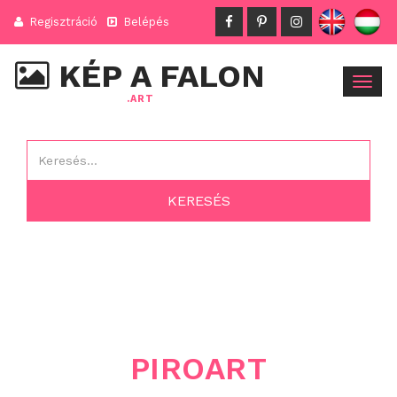
Regisztráció
Belépés
KÉP A FALON
Togg
.ART
navig
PIROART