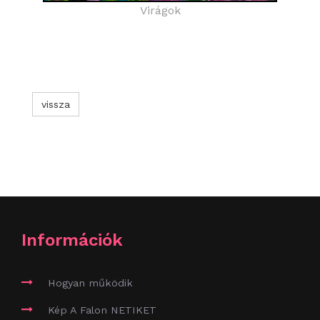
Virágok
vissza
Információk
Hogyan működik
Kép A Falon NETIKET