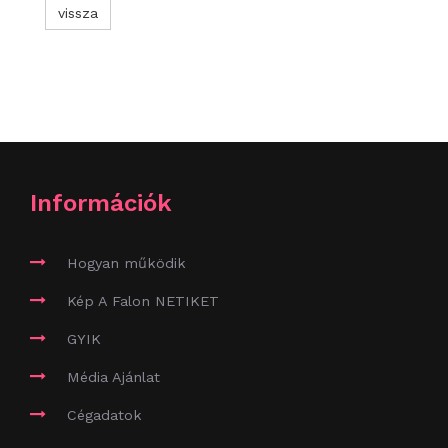
vissza
Információk
Hogyan működik
Kép A Falon NETIKET
GYIK
Média Ajánlat
Cégadatok