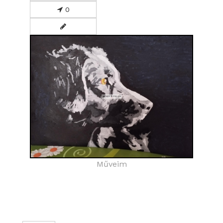
0
Műveim